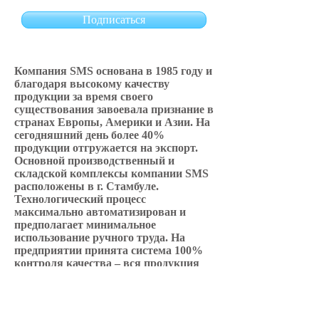
Подписаться
Компания SMS основана в 1985 году и
благодаря высокому качеству
продукции за время своего
существования завоевала признание в
странах Европы, Америки и Азии. На
сегодняшний день более 40%
продукции отгружается на экспорт.
Основной производственный и
складской комплексы компании SMS
расположены в г. Стамбуле.
Технологический процесс
максимально автоматизирован и
предполагает минимальное
использование ручного труда. На
предприятии принята система 100%
контроля качества – вся продукция
проходит контроль: клапаны - тест на
протечку и прочность корпуса
пятикратным давлением, соленоиды
(катушки) – бесконтактным тестером.