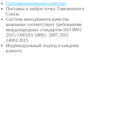
Сертифицированное качество
Поставка в любую точку Таможенного
Союза
Система менеджмента качества
компании соответствует требованиям
международных стандартов ISO 9001:
2015, OHSAS 18001: 2007, ISO
14001:2015
Индивидуальный подход к каждому
клиенту
Оптимальное соотношение цены/
качества поставляемого оборудования
Оказываем помощь в проектировании
Шефмонтаж
Энергоаудит с выездом специалиста
Сервисное
обслуживание
(авторизованный
сервисный центр)
Адрес: Республика Казахстан, г.
Алматы, ул. Тимирязева, 42 к15/1Б -
210 офис, Телефоны:
+7 727 3273114
,
+7
708 3934124
Email:
info@pokz.kz