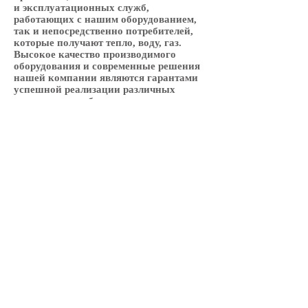
и эксплуатационных служб,
работающих с нашим оборудованием,
так и непосредственно потребителей,
которые получают тепло, воду, газ.
Высокое качество производимого
оборудования и современные решения
нашей компании являются гарантами
успешной реализации различных
проектов: от небольших гражданских
объектов до элитных высотных
сооружений, от котельных малой
мощности до ТЭЦ, от инженерных
систем частных домов
до технологических процессов
гигантов нефтехимической,
энергетической, газовой, пищевой,
металлургической и других отраслей
промышленности.
Адрес: Республика Казахстан, г.
Алматы, ул. Тимирязева, 42 к15/1Б -
210 офис, Телефоны:
+7 727 3273114
,
+7
708 3934124
Email:
info@pokz.kz
www.pokz.kz
© 2016